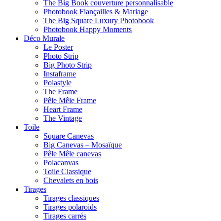
The Big Book couverture personnalisable
Photobook Fiançailles & Mariage
The Big Square Luxury Photobook
Photobook Happy Moments
Déco Murale
Le Poster
Photo Strip
Big Photo Strip
Instaframe
Polastyle
The Frame
Pêle Mêle Frame
Heart Frame
The Vintage
Toile
Square Canevas
Big Canevas – Mosaïque
Pêle Mêle canevas
Polacanvas
Toile Classique
Chevalets en bois
Tirages
Tirages classiques
Tirages polaroids
Tirages carrés