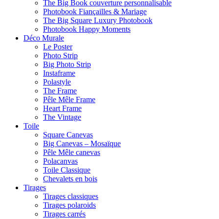
The Big Book couverture personnalisable
Photobook Fiançailles & Mariage
The Big Square Luxury Photobook
Photobook Happy Moments
Déco Murale
Le Poster
Photo Strip
Big Photo Strip
Instaframe
Polastyle
The Frame
Pêle Mêle Frame
Heart Frame
The Vintage
Toile
Square Canevas
Big Canevas – Mosaïque
Pêle Mêle canevas
Polacanvas
Toile Classique
Chevalets en bois
Tirages
Tirages classiques
Tirages polaroids
Tirages carrés